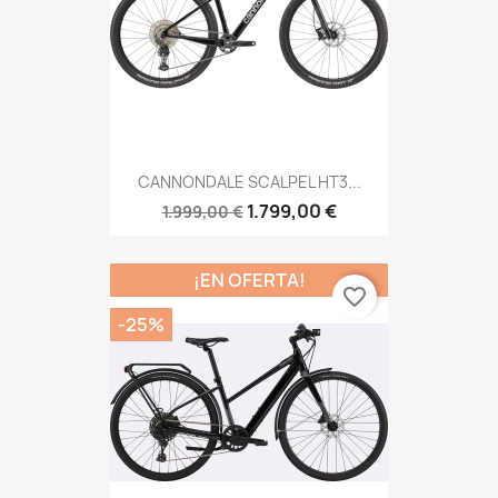
CANNONDALE SCALPEL HT3...
1.799,00 €
1.999,00 €
¡EN OFERTA!
favorite_border
-25%