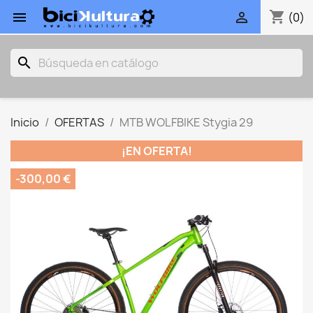
shopping_cart


(0)
search
Inicio
OFERTAS
MTB WOLFBIKE Stygia 29
¡EN OFERTA!
-300,00 €