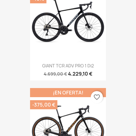
GIANT TCR ADV PRO 1 Di2
4.229,10 €
4.699,00 €
¡EN OFERTA!
favorite_border
-375,00 €