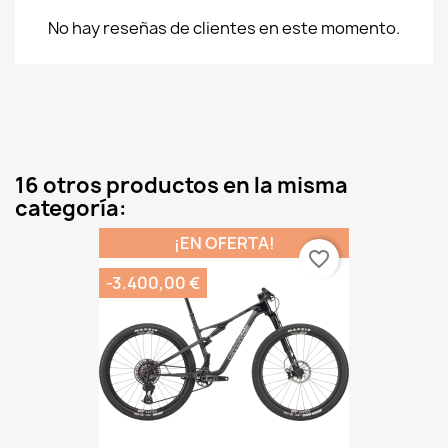
No hay reseñas de clientes en este momento.
16 otros productos en la misma
categoría:
¡EN OFERTA!
favorite_border
-3.400,00 €