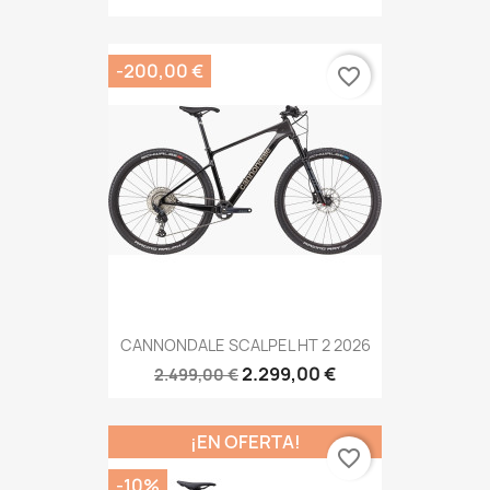
-200,00 €
favorite_border
CANNONDALE SCALPEL HT 2 2026
2.299,00 €
2.499,00 €
¡EN OFERTA!
favorite_border
-10%