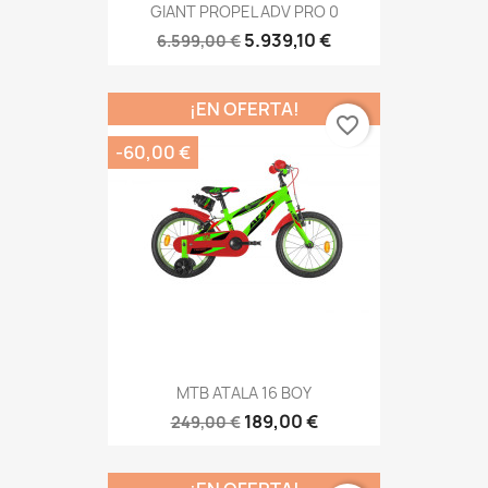
GIANT PROPEL ADV PRO 0
5.939,10 €
6.599,00 €
¡EN OFERTA!
favorite_border
-60,00 €
MTB ATALA 16 BOY
189,00 €
249,00 €