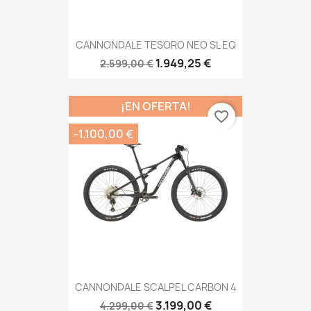
CANNONDALE TESORO NEO SL EQ
1.949,25 €
2.599,00 €
¡EN OFERTA!
favorite_border
-1.100,00 €
CANNONDALE SCALPEL CARBON 4
3.199,00 €
4.299,00 €