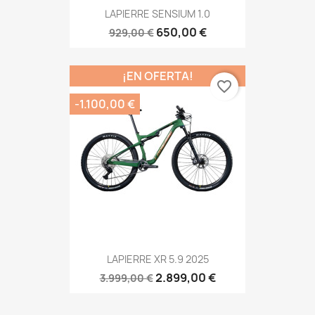
LAPIERRE SENSIUM 1.0
650,00 €
929,00 €
¡EN OFERTA!
favorite_border
-1.100,00 €
LAPIERRE XR 5.9 2025
2.899,00 €
3.999,00 €