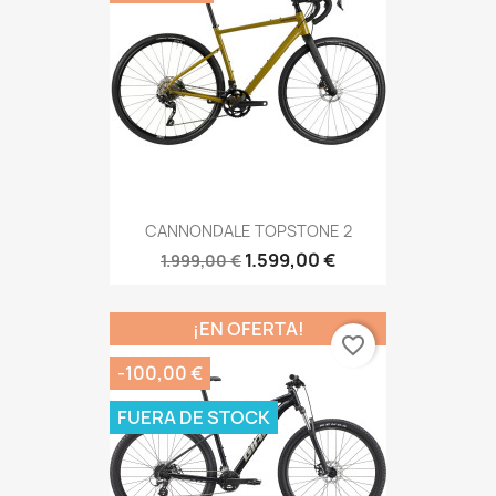
CANNONDALE TOPSTONE 2
1.599,00 €
1.999,00 €
¡EN OFERTA!
favorite_border
-100,00 €
FUERA DE STOCK