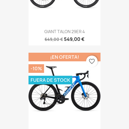
GIANT TALON 29ER 4
549,00 €
649,00 €
¡EN OFERTA!
favorite_border
-10%
FUERA DE STOCK