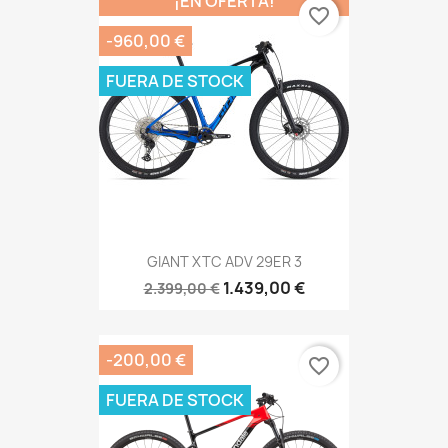
¡EN OFERTA!
favorite_border
-960,00 €
FUERA DE STOCK
GIANT XTC ADV 29ER 3
1.439,00 €
2.399,00 €
-200,00 €
favorite_border
FUERA DE STOCK