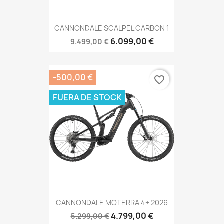
CANNONDALE SCALPEL CARBON 1
6.099,00 €
9.499,00 €
-500,00 €
favorite_border
FUERA DE STOCK
CANNONDALE MOTERRA 4+ 2026
4.799,00 €
5.299,00 €